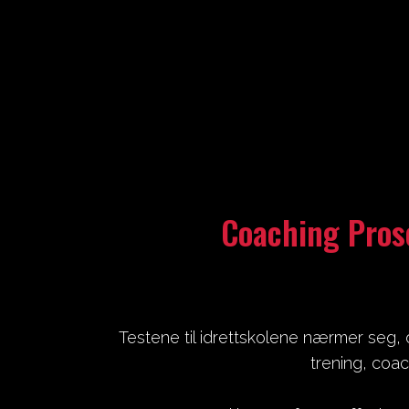
Skip
to
content
Coaching Prose
Testene til idrettskolene nærmer seg, 
trening, coac