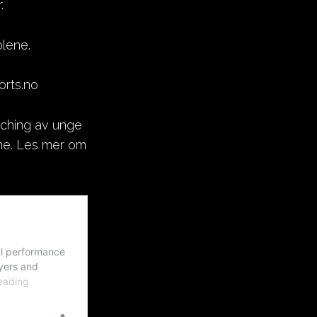
.
olene.
orts.no
aching av unge
ene. Les mer om