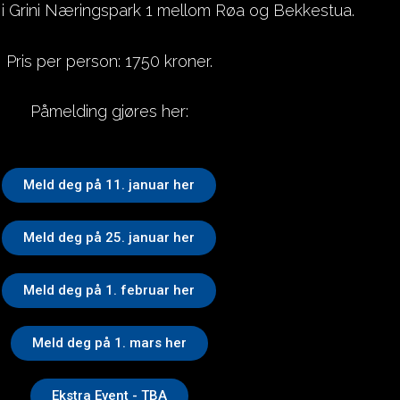
i Grini Næringspark 1 mellom Røa og Bekkestua.
Pris per person: 1750 kroner.
Påmelding gjøres her:
Meld deg på 11. januar her
Meld deg på 25. januar her
Meld deg på 1. februar her
Meld deg på 1. mars her
Ekstra Event - TBA