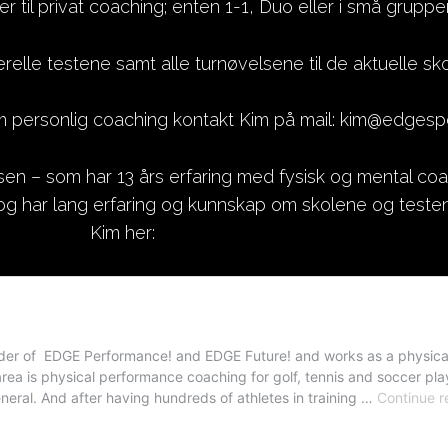
r til privat coaching; enten 1-1, Duo eller i små grupper
elle testene samt alle turnøvelsene til de aktuelle sk
m personlig coaching kontakt Kim på mail: kim@edgesp
n – som har 13 års erfaring med fysisk og mental co
r, og har lang erfaring og kunnskap om skolene og test
Kim her: